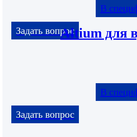
В специ
Altium для 
В специ