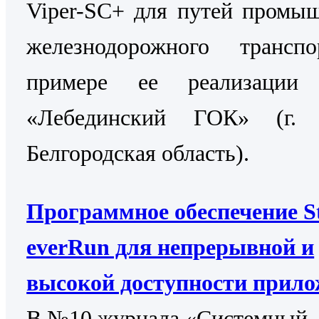
Viper-SC+ для путей промы
железнодорожного трансп
примере ее реализаци
«Лебединский ГОК» (г. 
Белгородская область).
Программное обеспечение St
everRun для непрерывной и
высокой доступности прил
В №10 журнала «Системный