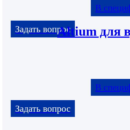
В специ
Altium для 
В специ