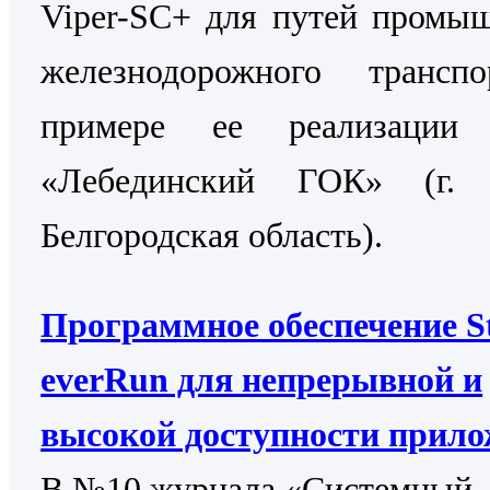
Viper-SC+ для путей промы
железнодорожного трансп
примере ее реализаци
«Лебединский ГОК» (г. 
Белгородская область).
Программное обеспечение St
everRun для непрерывной и
высокой доступности прил
В №10 журнала «Системный