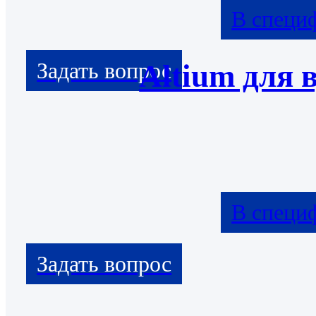
В специ
Altium для 
В специ