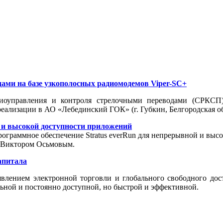
ами на базе узкополосных радиомодемов Viper-SC+
диоуправления и контроля стрелочными переводами (СРКСП)
еализации в АО «Лебединский ГОК» (г. Губкин, Белгородская об
й и высокой доступности приложений
граммное обеспечение Stratus everRun для непрерывной и высо
» Виктором Осьмовым.
апитала
явлением электронной торговли и глобального свободного дост
льной и постоянно доступной, но быстрой и эффективной.