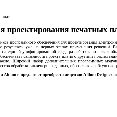
 плат
ля проектирования печатных п
иков программного обеспечения для проектирования электронн
е результаты уже на первых этапах применения решений. 
ый на единой унифицированной среде разработки, позволяет об
обеспечивает связанность проекта платы с другими подсистемам
важно. Широкий набор дополнительных программных модулей 
цессов обработки инженерных данных, обеспечивая гибкую нас
ltium и предлагает преобрести лицензии Altium Designer п