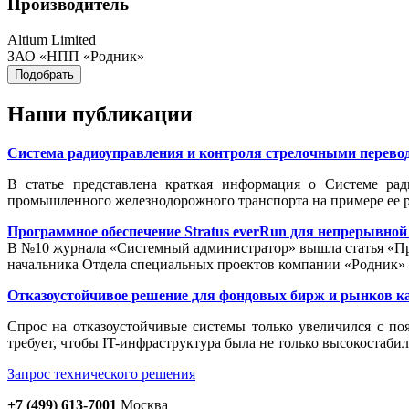
Производитель
Altium Limited
ЗАО «НПП «Родник»
Наши публикации
Система радиоуправления и контроля стрелочными перевод
В статье представлена краткая информация о Системе ра
промышленного железнодорожного транспорта на примере ее р
Программное обеспечение Stratus everRun для непрерывно
В №10 журнала «Системный администратор» вышла статья «Про
начальника Отдела специальных проектов компании «Родник
Отказоустойчивое решение для фондовых бирж и рынков к
Cпрос на отказоустойчивые системы только увеличился с по
требует, чтобы IT-инфраструктура была не только высокостаби
Запрос технического решения
+7 (499) 613-7001
Москва