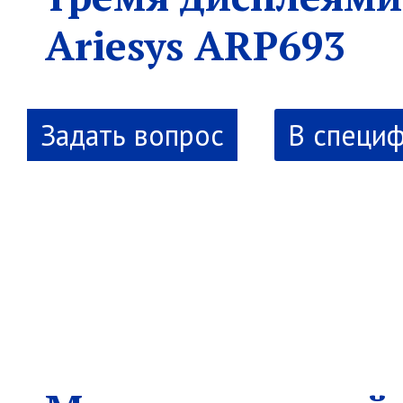
Ariesys ARP693
В специ