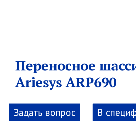
Переносное шасс
Ariesys ARP690
В специ