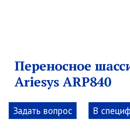
Переносное шасс
Ariesys ARP840
В специ