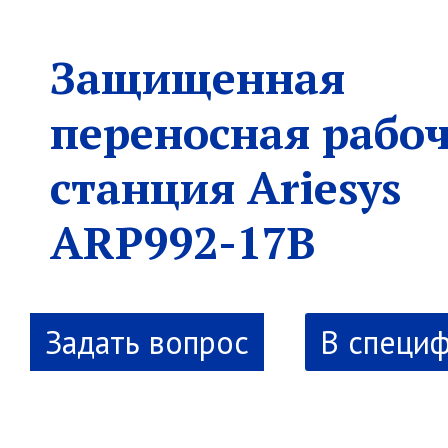
Защищенная
переносная рабо
станция Ariesys
ARP992-17B
В специ