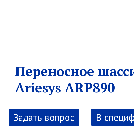
Переносное шасс
Ariesys ARP890
В специ