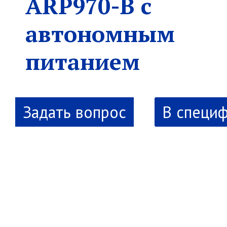
ARP970-B с
автономным
питанием
В специ