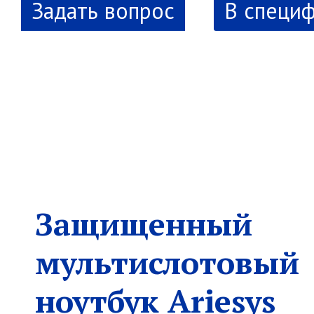
В специ
Защищенный
мультислотовый
ноутбук Ariesys