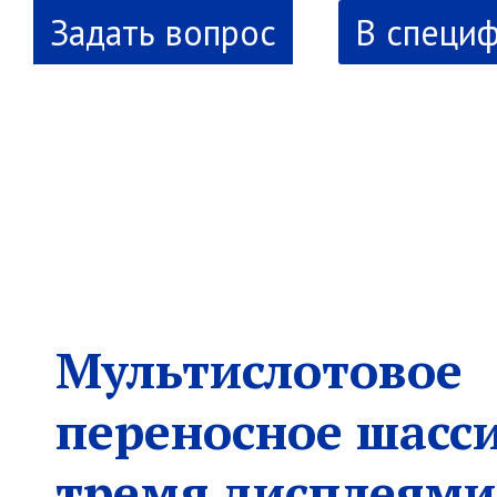
В специ
Мультислотовое
переносное шасси
тремя дисплеями