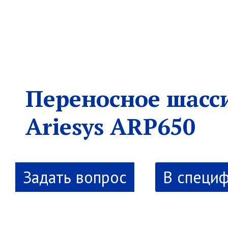
Переносное шасс
Ariesys ARP650
В специ