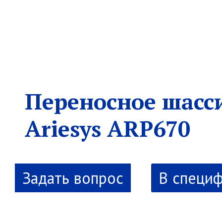
Переносное шасс
Ariesys ARP670
В специ