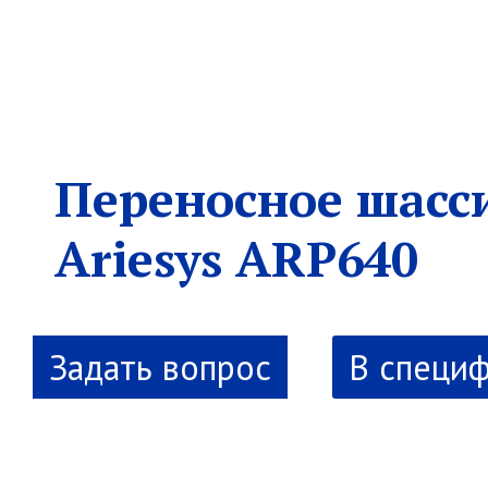
Переносное шасс
Ariesys ARP640
В специ