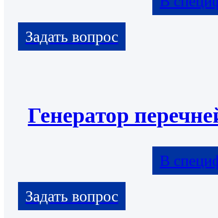
В специ
Генератор перечне
В специ