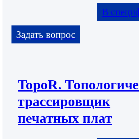
В специ
TopoR. Топологич
трассировщик
печатных плат