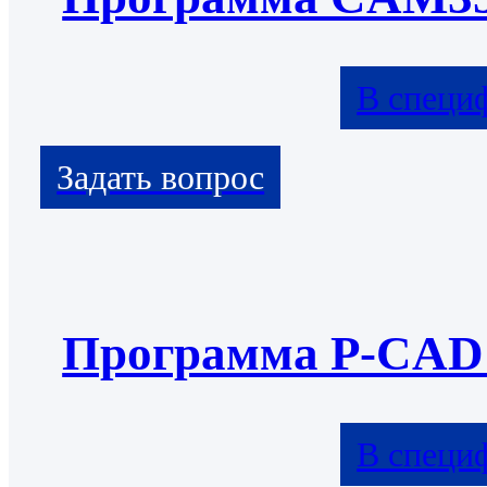
В специ
Программа P-CAD
В специ