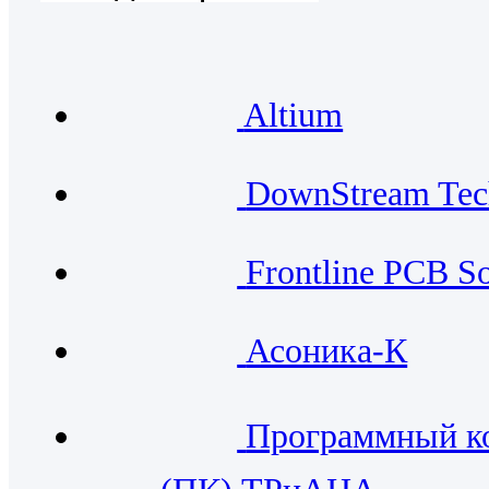
Altium
DownStream Tec
Frontline PCB So
Асоника-К
Программный к