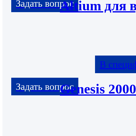
Altium для 
В специ
Genesis 200