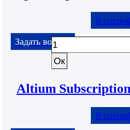
В специ
Altium Subscriptio
В специ