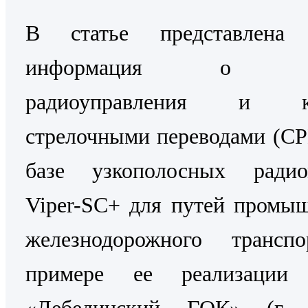
В статье представлена 
информация о Си
радиоуправления и ко
стрелочными переводами (С
базе узкополосных радио
Viper-SC+ для путей промы
железнодорожного трансп
примере ее реализаци
«Лебединский ГОК» (г. 