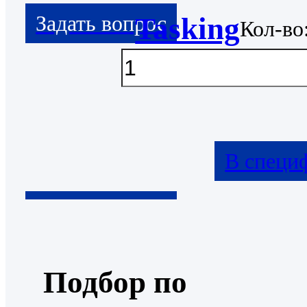
Tasking
Кол-во
В специ
Подбор по