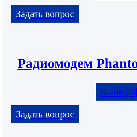
Радиомодем Phant
В специ