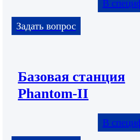
В специ
Базовая станция
Phantom-II
В специ