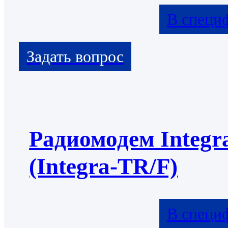
В специ
Радиомодем Integr
(Integra-TR/F)
В специ