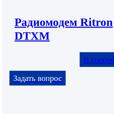
Радиомодем Ritron
DTXM
В специ