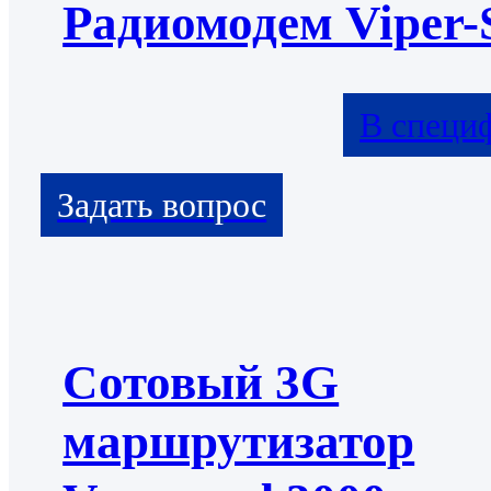
Радиомодем Viper
В специ
Сотовый 3G
маршрутизатор